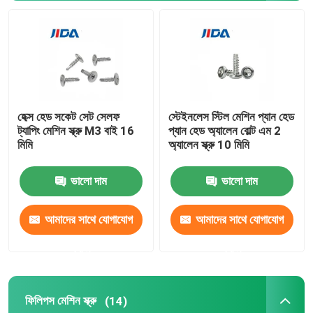
এক্সেল পিন টুল
বর্গাকার জোড় বাদাম
হেক্স হেড সকেট সেট সেলফ
স্টেইনলেস স্টিল মেশিন প্যান হেড
থ্রেডেড সন্নিবেশ বাদাম
ট্যাপিং মেশিন স্ক্রু M3 বাই 16
প্যান হেড অ্যালেন বোল্ট এম 2
মিমি
অ্যালেন স্ক্রু 10 মিমি
নির্ভুলতা মেশিন উপাদান
ভালো দাম
ভালো দাম
ব্লাইন্ড পপ রিভেটস
আমাদের সাথে যোগাযোগ
আমাদের সাথে যোগাযোগ
করুন
করুন
ফিলিপস মেশিন স্ক্রু
(14)