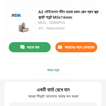
করুন
A2 স্টেইনলেস স্টীল হরেক রকম হেক্স গ্রাব স্ক্রু
ফ্ল্যাট পয়েন্ট M3x16mm
MOQ：50000PCS
মূল্য：negociation
ভালো দাম
আমাদের সাথে যোগাযোগ
করুন
আরো দেখুন
একটি বার্তা রেখে যান
আমরা শীঘ্রই আপনাকে আবার কল করব!