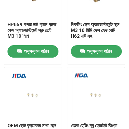
আমাদের সম্বন্ধে
HPb59 কপার নাট প্লাম গ্রুভ
পিকলিং হেক্স অ্যাডজাস্টমেন্ট স্ক্রু
হেক্স অ্যাডজাস্টমেন্ট স্ক্রু বোল্ট
M3 10 মিমি হেক্স হেড বোল্ট
কারখানা পরিদর্শন
M3 10 মিমি
H62 নাট সহ
অনুসন্ধান পাঠান
অনুসন্ধান পাঠান
গুণমান নিয়ন্ত্রণ
আমাদের সাথে যোগাযোগ
খবর
মামলা
OEM ছোট বৃত্তাকার মাথা হেক্স
কোল্ড হেডিং ব্লু হোয়াইট জিঙ্ক
একটি উদ্ধৃতি অনুরোধ করুন