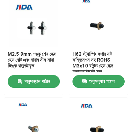
M2.5 9mm শঙ্কু শেষ হেক্স
H62 স্ট্যাম্পিং কপার নাট
হেড বোল্ট এবং বাদাম নীল সাদা
কম্বিনেশন সহ ROHS
জিঙ্ক ধাতুপট্টাবৃত
M3x10 রাউন্ড হেড হেক্স
অ্যাডজাস্টমেন্ট স্ক্রু
অনুসন্ধান পাঠান
অনুসন্ধান পাঠান
বাড়ি
পণ্য
ভিডিও