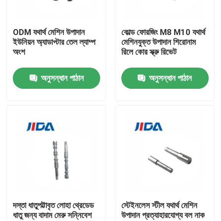
আমাদের সম্বন্ধে
ODM যথার্থ মেশিন উপাদান
কোল্ড ফোরজিং M8 M10 যথার্থ
ইউনিয়ন অ্যাডাপ্টার তেল ল্যাম্প
মেশিনযুক্ত উপাদান শিরোনাম
অংশ
রিলে কোর স্ক্রু রিভেট
কারখানা পরিদর্শন
অনুসন্ধান পাঠান
অনুসন্ধান পাঠান
গুণমান নিয়ন্ত্রণ
আমাদের সাথে যোগাযোগ
খবর
মামলা
দস্তা ধাতুপট্টাবৃত লোহা থ্রেডেড
স্টেইনলেস স্টীল যথার্থ মেশিন
ধাতু জন্য বাদাম মেরু সন্নিবেশ
উপাদান প্রত্যাহারযোগ্য বল নাক
একটি উদ্ধৃতি অনুরোধ করুন