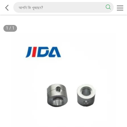
1
/
1