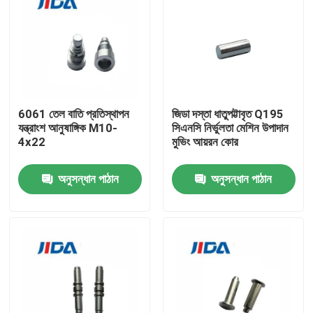
6061 তেল বাতি প্রতিস্থাপন
জিডা দস্তা ধাতুপট্টাবৃত Q195
যন্ত্রাংশ আনুষাঙ্গিক M10-
সিএনসি নির্ভুলতা মেশিন উপাদান
4x22
মুভিং আয়রন কোর
অনুসন্ধান পাঠান
অনুসন্ধান পাঠান
বাড়ি
পণ্য
ভিডিও