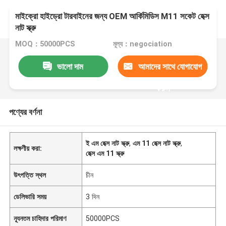
মাইক্রো হাইড্রো টারবাইনের জন্য OEM আর্কিমিডিস M11 সকেট হেক্স
নাট স্ক্রু
MOQ：50000PCS
মূল্য：negociation
ভালো দাম
আমাদের সাথে যোগাযোগ
করুন
পণ্যের বর্ণনা
ই এম হেক্স নাট স্ক্রু
,
এম 11 হেক্স নাট স্ক্রু
,
লক্ষণীয় করা:
হেক্স এম 11 স্ক্রু
উৎপত্তি স্থল
চীন
ডেলিভারি সময়
3 দিন
ন্যূনতম চাহিদার পরিমাণ
50000PCS