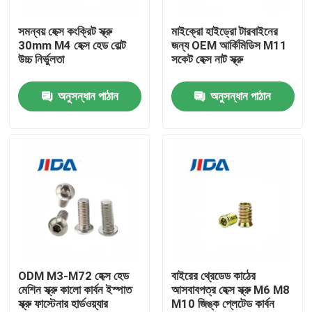
সমন্বয় হেক্স কংক্রিট স্ক্রু
মাইক্রো হাইড্রো টারবাইনের
আমাদের সম্বন্ধে
30mm M4 হেক্স হেড বোল্ট
জন্য OEM আর্কিমিডিস M11
উচ্চ নির্ভুলতা
সকেট হেক্স নাট স্ক্রু
কারখানা পরিদর্শন
অনুসন্ধান পাঠান
অনুসন্ধান পাঠান
গুণমান নিয়ন্ত্রণ
আমাদের সাথে যোগাযোগ
খবর
মামলা
ODM M3-M72 হেক্স হেড
বাইরের থ্রেডেড কাঠের
মেশিন স্ক্রু কালো কার্বন ইস্পাত
আসবাবপত্র হেক্স স্ক্রু M6 M8
স্ক্রু ফাস্টেনার হার্ডওয়্যার
M10 জিঙ্ক প্লেটেড কার্বন
একটি উদ্ধৃতি অনুরোধ করুন