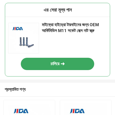
এর সেরা মূল্য পান
মাইক্রো হাইড্রো টারবাইনের জন্য OEM
আর্কিমিডিস M11 সকেট হেক্স নাট স্ক্রু
চালিয়ে
প্রস্তাবিত পণ্য