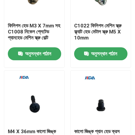
আমাদের সম্বন্ধে
ফিলিপস হেড M3 X 7mm সহ
C1022 ফিলিপস মেশিন স্ক্রু
C1008 নিকেল প্লেটেড
ফ্ল্যাট হেড মেটাল স্ক্রু M5 X
কারখানা পরিদর্শন
প্যানহেড মেশিন স্ক্রু বোল্ট
10mm
অনুসন্ধান পাঠান
অনুসন্ধান পাঠান
গুণমান নিয়ন্ত্রণ
আমাদের সাথে যোগাযোগ
খবর
মামলা
M4 X 36mm কালো জিঙ্ক
কালো জিঙ্ক প্যান হেড ক্রস
একটি উদ্ধৃতি অনুরোধ করুন