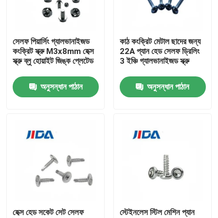
আমাদের সম্বন্ধে
সেলফ পিয়ার্সিং গ্যালভানাইজড
কাঠ কংক্রিট মেটাল ছাদের জন্য
কংক্রিট স্ক্রু M3x8mm হেক্স
22A প্যান হেড সেলফ ড্রিলিং
কারখানা পরিদর্শন
স্ক্রু ব্লু হোয়াইট জিঙ্ক প্লেটেড
3 ইঞ্চি গ্যালভানাইজড স্ক্রু
অনুসন্ধান পাঠান
অনুসন্ধান পাঠান
গুণমান নিয়ন্ত্রণ
আমাদের সাথে যোগাযোগ
খবর
মামলা
হেক্স হেড সকেট সেট সেলফ
স্টেইনলেস স্টিল মেশিন প্যান
একটি উদ্ধৃতি অনুরোধ করুন