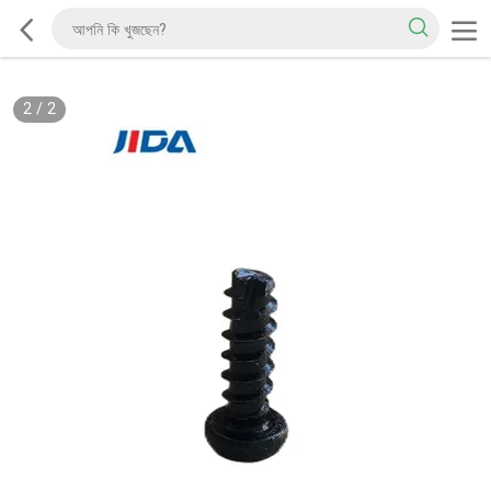
2
/
2