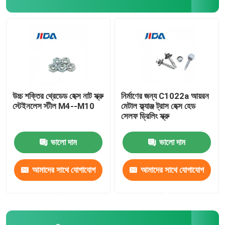
এক্সেল পিন টুল
বর্গাকার জোড় বাদাম
থ্রেডেড সন্নিবেশ বাদাম
উচ্চ শক্তির থ্রেডেড হেক্স নাট স্ক্রু
নির্মাণের জন্য C1022a আয়রন
স্টেইনলেস স্টীল M4--M10
মেটাল ফ্ল্যাঞ্জ ট্রাস হেক্স হেড
সেলফ ড্রিলিং স্ক্রু
নির্ভুলতা মেশিন উপাদান
ভালো দাম
ভালো দাম
ব্লাইন্ড পপ রিভেটস
আমাদের সাথে যোগাযোগ
আমাদের সাথে যোগাযোগ
করুন
করুন