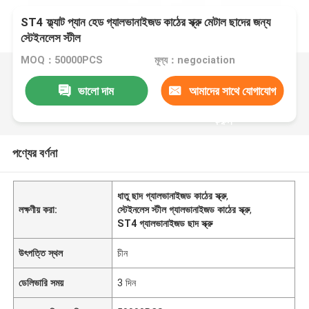
ST4 ফ্ল্যাট প্যান হেড গ্যালভানাইজড কাঠের স্ক্রু মেটাল ছাদের জন্য
স্টেইনলেস স্টীল
MOQ：50000PCS
মূল্য：negociation
ভালো দাম
আমাদের সাথে যোগাযোগ
করুন
পণ্যের বর্ণনা
ধাতু ছাদ গ্যালভানাইজড কাঠের স্ক্রু
,
লক্ষণীয় করা:
স্টেইনলেস স্টীল গ্যালভানাইজড কাঠের স্ক্রু
,
ST4 গ্যালভানাইজড ছাদ স্ক্রু
উৎপত্তি স্থল
চীন
ডেলিভারি সময়
3 দিন