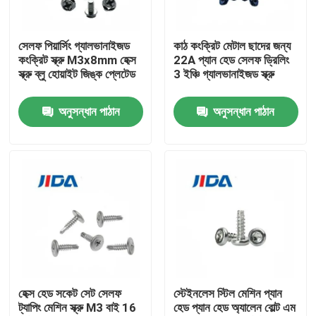
আমাদের সম্বন্ধে
সেলফ পিয়ার্সিং গ্যালভানাইজড
কাঠ কংক্রিট মেটাল ছাদের জন্য
কংক্রিট স্ক্রু M3x8mm হেক্স
22A প্যান হেড সেলফ ড্রিলিং
স্ক্রু ব্লু হোয়াইট জিঙ্ক প্লেটেড
3 ইঞ্চি গ্যালভানাইজড স্ক্রু
কারখানা পরিদর্শন
অনুসন্ধান পাঠান
অনুসন্ধান পাঠান
গুণমান নিয়ন্ত্রণ
আমাদের সাথে যোগাযোগ
খবর
মামলা
হেক্স হেড সকেট সেট সেলফ
স্টেইনলেস স্টিল মেশিন প্যান
ট্যাপিং মেশিন স্ক্রু M3 বাই 16
হেড প্যান হেড অ্যালেন বোল্ট এম
একটি উদ্ধৃতি অনুরোধ করুন