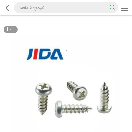
1
/
1