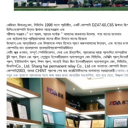
ঝেজিয়াং জিদা
কোং, লিমিটেড 1998 সালে প্রতিষ্ঠিত, একটি কোম্পানি DZ47-60,C65 উত্পাদন বিশে
ধাতু
ডিপিএন
কোম্পানি উন্নত উত্পাদন আছে
সরঞ্জাম এবং
পরীক্ষার সরঞ্জাম।
" গুণ প্রথম, গ্রাহক সর্বোচ্চ " আমাদের কারখানার উদ্দেশ্য. পণ্য মানের মনোভাব
এবং কঠোর
পণ্যের প্রক্রিয়া
আমরা মানের জীবন হিসাবে মানের বিবেচনা
উদ্যোগ,
এবং আন্তরিকতা এবং বিশ্বাসকে লক্ষ্য হিসেবে গ্রহণ করুন
আমাদের উন্নয়ন, এবং পণ্যের গুণ
কোম্পানির মান ব্যবস্থাপনা ব্যবস্থা
বিশ্ব
কোম্পানির
বিভিন্ন
সেটিং স্ক্রু গুণমান, সম্পূর্ণ স্পেসিফিকেশন, সেবা এবং চিন্তাশীল, গ্রাহকদের দ্বারা প্রশংসিত.
সাম্প্রতিক
চিন্ট গ্রুপ, তিয়ান ঝেং গ্রুপ, লেগ্র্যান্ড ইলেকট্রিক্যাল অ্যাপ্লায়েন্স কোং লিমিটেড, ডেলিক্সি গ্রুপ,
সিন্থে
গ্রুপ,
ইউনিভার্সাল গ্রুপ, পিপল গ্রুপ, সাংহাই লিয়াং জিন ইলেকট্রিক্যাল অ্যাপ্লায়েন্স কোং, লিমিটে
ডিভাইস
Co., Ltd, Shang hai permanent relay Co., Ltd এবং অন্যান্য কোম্পানি বিতরণ
কোম্পানি
2003, আমরা CHINT গ্রুপের শেষ জয় করেছি
টার্মিনালের অসামান্য সরবরাহকারী।
আমার কোম
নতুন এবং পুরোনো গ্রাহকদের সাথে কাজ করার জন্য আন্তরিক সহযোগিতা, হাত ধরে যেতে, উজ্জ্বল তৈর