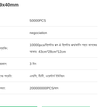
.9x40mm
50000PCS
negociation
10000pcs/ব্লিস্টার বক্স 4 ব্লিস্টার বক্স/কার্টন শক্ত কাগজের
ড প্যাকিং:
আকার: 43cm*28cm*12cm
য়কাল:
3 দিন
ানের পদ্ধতি:
এল/সি, টি/টি, ওয়েস্টার্ন ইউনিয়ন
ষমতা:
200000000PCS/মাস