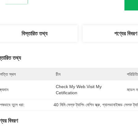
বিস্তারিত তথ্য
পণ্যের বিবরণ
স্তারিত তথ্য
পত্তি স্থল
চীন
পরিচিতি
Check My Web.visit My 
্ষ্যদান
মডেল নম
Cetification
শেষভাবে তুলে ধরা:
40 মিমি সেল্ফ ট্যাপিং মেশিন স্ক্রু
, 
গ্যালভানাইজড সেলফ ট্যাপি
্যের বিবরণ