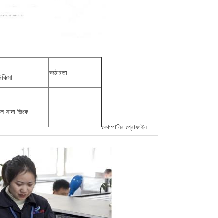
কঠোরতা
িকিত্সা
ীল সাদা জিংক
কোম্পানির প্রোফাইল