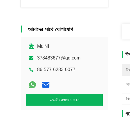
আমাদের সাথে যোগাযোগ
Mr. NI
বি
378483677@qq.com
86-577-6283-0077
উৎ
সাক
বি
এখনই যোগাযোগ করুন
পণ