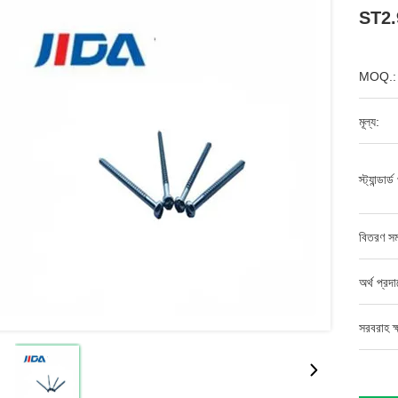
ST2
MOQ.:
মূল্য:
স্ট্যান্ডার্
বিতরণ সম
অর্থ প্রদ
সরবরাহ ক্