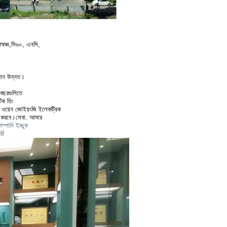
ষজ্ঞ,
সি৬০, এনসি,
মান উন্নত।
 বছরগুলিতে
টিক হিং
ড, ওয়েন জো
ইয়ংজি ইলেকট্রিক
 করবে।
সেবা. আমার
্পানি ইচ্ছুক
ি!