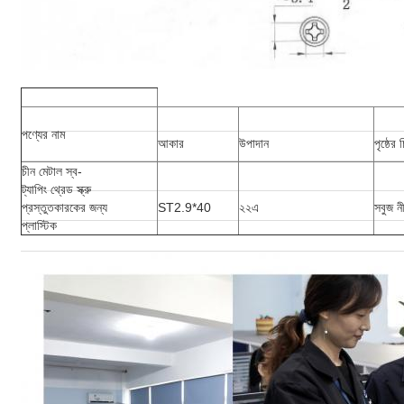
পণ্যের নাম
আকার
উপাদান
পৃষ্ঠের চ
চীন মেটাল স্ব-
ট্যাপিং থ্রেড স্ক্রু
প্রস্তুতকারকের জন্য
ST2.9*40
২২এ
সবুজ ন
প্লাস্টিক