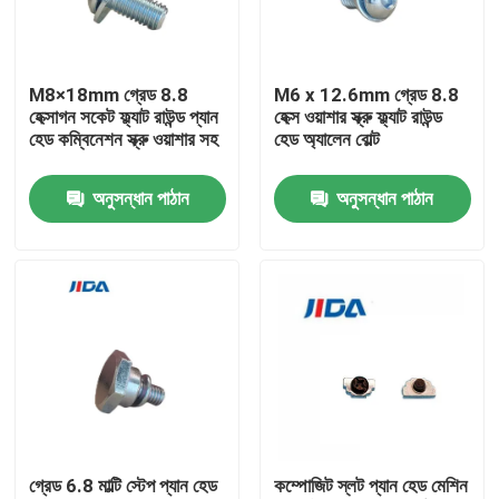
আমাদের সম্বন্ধে
M8×18mm গ্রেড 8.8
M6 x 12.6mm গ্রেড 8.8
হেক্সাগন সকেট ফ্ল্যাট রাউন্ড প্যান
হেক্স ওয়াশার স্ক্রু ফ্ল্যাট রাউন্ড
কারখানা পরিদর্শন
হেড কম্বিনেশন স্ক্রু ওয়াশার সহ
হেড অ্যালেন বোল্ট
অনুসন্ধান পাঠান
অনুসন্ধান পাঠান
গুণমান নিয়ন্ত্রণ
আমাদের সাথে যোগাযোগ
খবর
মামলা
গ্রেড 6.8 মাল্টি স্টেপ প্যান হেড
কম্পোজিট স্লট প্যান হেড মেশিন
একটি উদ্ধৃতি অনুরোধ করুন