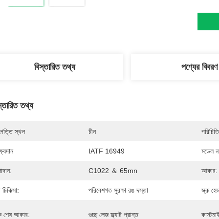
বিস্তারিত তথ্য
পণ্যের বিবরণ
স্তারিত তথ্য
পত্তি স্থল
চীন
পরিচিতি
্ষ্যদান
IATF 16949
মডেল নম
াদান:
C1022 ＆ 65mn
আকার:
্ঠ চিকিত্সা:
পরিবেশগত সুরক্ষা রঙ দস্তা
স্ক্রু হ
ক্রু শেষ আকার:
গুচ্ছ লেজ ফ্ল্যাট প্রান্ত
কাস্টম