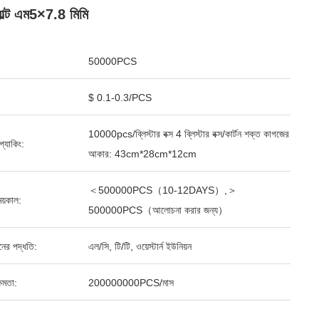
োল্ট এম5×7.8 মিমি
50000PCS
$ 0.1-0.3/PCS
10000pcs/ব্লিস্টার বক্স 4 ব্লিস্টার বক্স/কার্টন শক্ত কাগজের
ড প্যাকিং:
আকার: 43cm*28cm*12cm
＜500000PCS（10-12DAYS）,＞
য়কাল:
500000PCS（আলোচনা করার জন্য）
ানের পদ্ধতি:
এল/সি, টি/টি, ওয়েস্টার্ন ইউনিয়ন
ষমতা:
200000000PCS/মাস