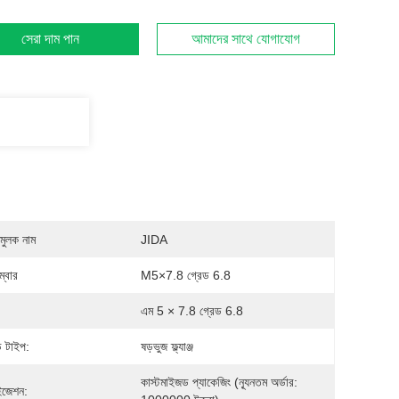
সেরা দাম পান
আমাদের সাথে যোগাযোগ
মুলক নাম
JIDA
্বার
M5×7.8 গ্রেড 6.8
এম 5 × 7.8 গ্রেড 6.8
েড টাইপ:
ষড়ভুজ ফ্ল্যাঞ্জ
কাস্টমাইজড প্যাকেজিং (ন্যূনতম অর্ডার: 
াইজেশন: