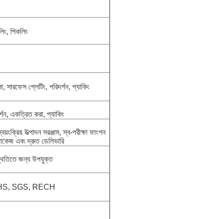
লিং, পিকলিং
সা, সারফেস প্লেটিং, পরিদর্শন, প্যাকিং
র্শন, একত্রিত করা, প্যাকিং
বয়ংক্রিয় উত্পাদন সরঞ্জাম, স্ব-পরীক্ষা ফাংশন
যাকেজ এবং দ্রুত ডেলিভারি
থিতিতে জন্য উপযুক্ত
OHS, SGS, RECH
S