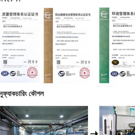
ানুফ্যাকচারিং কৌশল