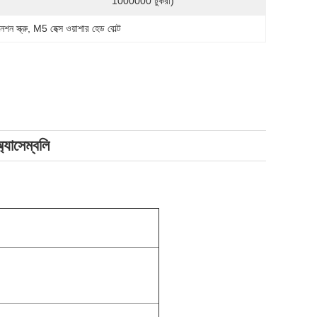
1000000 টুকরা)
শন স্ক্রু
, 
M5 হেক্স ওয়াশার হেড বোল্ট
্যাসেম্বলি