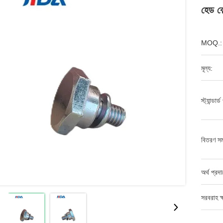
হেড ব
MOQ.:
মূল্য:
স্ট্যান্ডার্
বিতরণ সম
অর্থ প্রদ
সরবরাহ ক্