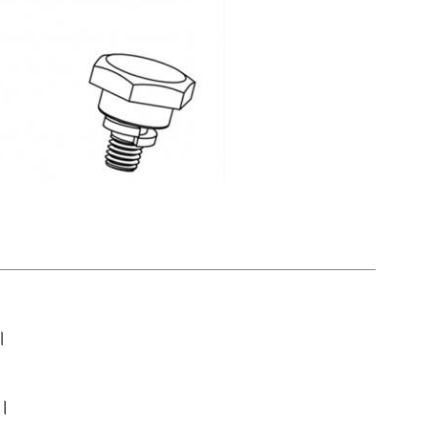
ম।
ে।