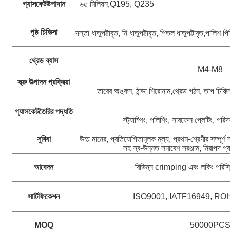
গ্যাসকেট
উপাদান
৬৫ মিলিয়ন,
Q195, Q235
পৃষ্ঠ চিকিত্সা
দস্তা ধাতুপট্টাবৃত, নি ধাতুপট্টাবৃত, পিতল ধাতুপট্টাবৃত,
পালিশ পি
থ্রেড ব্যাস
M4-M8
স্ক্রু উত্পাদন প্রক্রিয়া
তারের অঙ্কন, ঠান্ডা শিরোনাম,
থ্রেড গঠন
, তাপ চিকিত্
গ্যাসকেট
তৈরির পদ্ধতি
স্ট্যাম্পিং, পলিশিং, সারফেস প্লেটিং, পরিদ
সুবিধা
উচ্চ মানের, প্রতিযোগিতামূলক মূল্য, প্রথম-শ্রেণীর সম্পূর্ণ স্
সহ স্ব-উন্নত সমাবেশ সরঞ্জাম, নিরাপদ প্
আবেদন
বিভিন্ন crimping এবং লকিং পরিস্
সার্টিফিকেশন
ISO9001, IATF16949, R
MOQ
50000PC