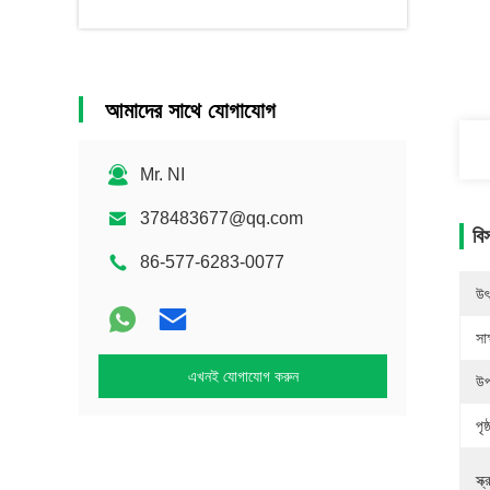
আমাদের সাথে যোগাযোগ
Mr. NI
378483677@qq.com
বি
86-577-6283-0077
উৎ
সাক
এখনই যোগাযোগ করুন
উপ
পৃষ
স্