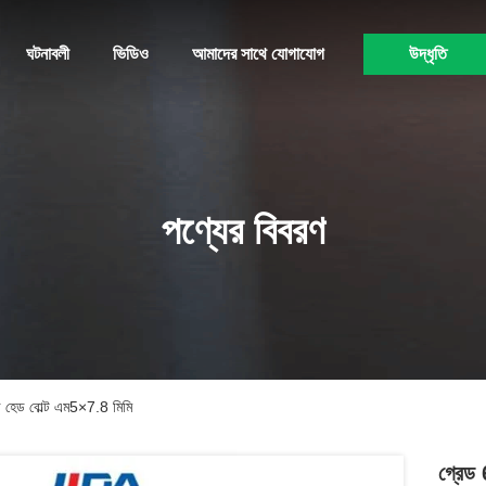
ঘটনাবলী
ভিডিও
আমাদের সাথে যোগাযোগ
উদ্ধৃতি
পণ্যের বিবরণ
াশার হেড বোল্ট এম5×7.8 মিমি
গ্রেড 6