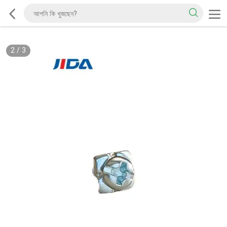
2
/
3