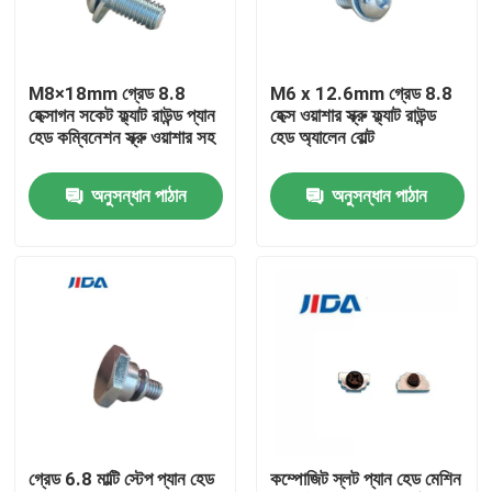
আমাদের সম্বন্ধে
M8×18mm গ্রেড 8.8
M6 x 12.6mm গ্রেড 8.8
হেক্সাগন সকেট ফ্ল্যাট রাউন্ড প্যান
হেক্স ওয়াশার স্ক্রু ফ্ল্যাট রাউন্ড
কারখানা পরিদর্শন
হেড কম্বিনেশন স্ক্রু ওয়াশার সহ
হেড অ্যালেন বোল্ট
অনুসন্ধান পাঠান
অনুসন্ধান পাঠান
গুণমান নিয়ন্ত্রণ
আমাদের সাথে যোগাযোগ
খবর
মামলা
গ্রেড 6.8 মাল্টি স্টেপ প্যান হেড
কম্পোজিট স্লট প্যান হেড মেশিন
একটি উদ্ধৃতি অনুরোধ করুন